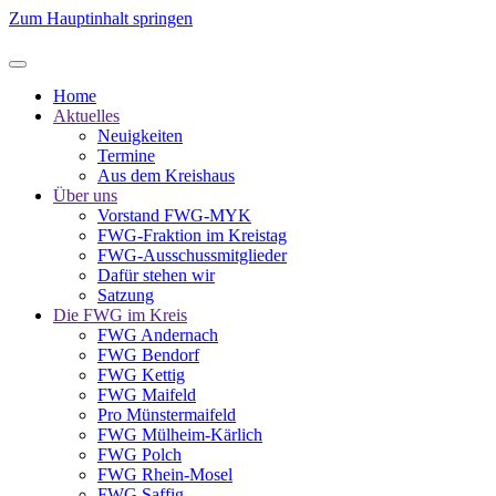
Zum Hauptinhalt springen
Home
Aktuelles
Neuigkeiten
Termine
Aus dem Kreishaus
Über uns
Vorstand FWG-MYK
FWG-Fraktion im Kreistag
FWG-Ausschussmitglieder
Dafür stehen wir
Satzung
Die FWG im Kreis
FWG Andernach
FWG Bendorf
FWG Kettig
FWG Maifeld
Pro Münstermaifeld
FWG Mülheim-Kärlich
FWG Polch
FWG Rhein-Mosel
FWG Saffig