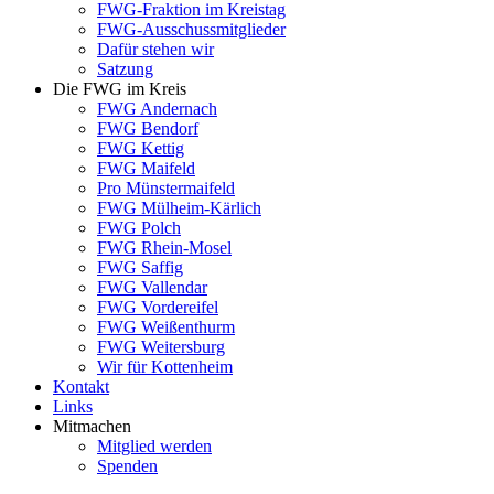
FWG-Fraktion im Kreistag
FWG-Ausschussmitglieder
Dafür stehen wir
Satzung
Die FWG im Kreis
FWG Andernach
FWG Bendorf
FWG Kettig
FWG Maifeld
Pro Münstermaifeld
FWG Mülheim-Kärlich
FWG Polch
FWG Rhein-Mosel
FWG Saffig
FWG Vallendar
FWG Vordereifel
FWG Weißenthurm
FWG Weitersburg
Wir für Kottenheim
Kontakt
Links
Mitmachen
Mitglied werden
Spenden